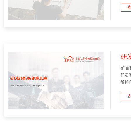
查
研
前 
研发
解和
才的
查