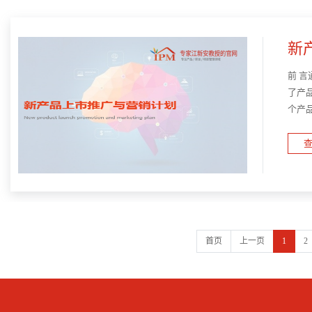
新
前 
了产
个产
品竞
查
首页
上一页
1
2