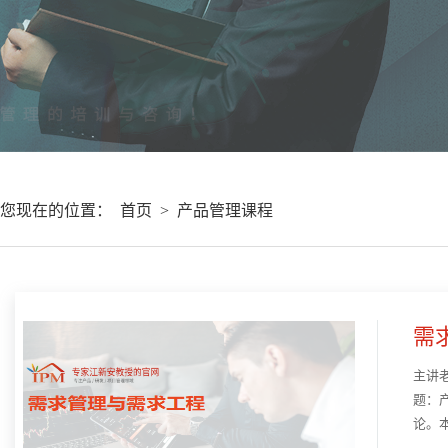
您现在的位置：
首页
>
产品管理课程
需
主讲
题：
论。
市场副