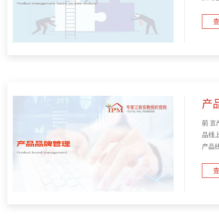
周期
查
产
前 
品线
产品
发展
查