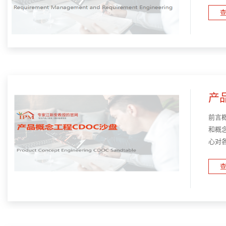
查
产
前言
和概
心对
求进
查