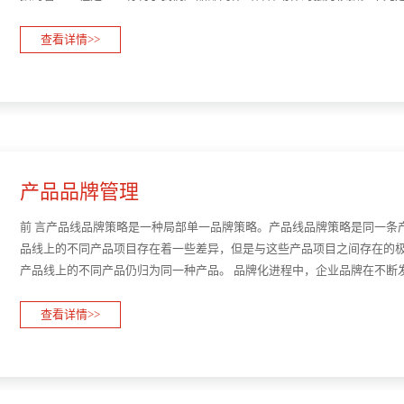
周期管理各阶段，对数据的分析并据此有效决策、行动···
查看详情>>
产品品牌管理
前 言产品线品牌策略是一种局部单一品牌策略。产品线品牌策略是同一条
品线上的不同产品项目存在着一些差异，但是与这些产品项目之间存在的
产品线上的不同产品仍归为同一种产品。 品牌化进程中，企业品牌在不断
发展到一定程度必然面对的问题。我们能够看到，在企业···
查看详情>>