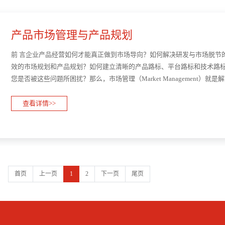
产品市场管理与产品规划
前 言企业产品经营如何才能真正做到市场导向？如何解决研发与市场脱节
效的市场规划和产品规划？如何建立清晰的产品路标、平台路标和技术路
您是否被这些问题所困扰？那么，市场管理（Market Management）
及产品规划关注“执行正确的项目”，应该说后者对产品···
查看详情>>
首页
上一页
1
2
下一页
尾页