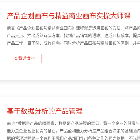
产品企划画布与精益商业画布实操大师课
前言《产品企划画布与精益商业画布》课程就是运用画布的方法，将产品
产品卖点、推出成熟解决方案、找到产品销售的通路、达成目标成本，提
产品工作一目了然，成竹在胸。同时分析产品画布与精益画布的区别，并
程。《产品企划画布与精益商业画布》结合最新产品案例，演···
查看详情>>
基于数据分析的产品管理
前 言“数据是产品的晴雨表，数据是产品决策的意见，看一个企业的健康
能力是企业基业长青的基石。产品盈利能力分析是产品组合决策的基础,而
据的管理过程是一个有利于我们产品部门作出各种动作的强力依据。不光