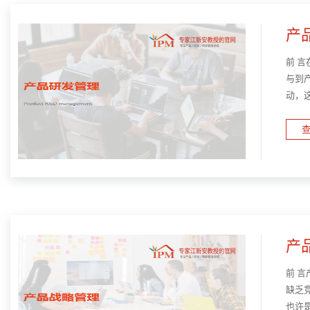
产
前 
与到
动，
并把
查
产
前 
缺乏
也许