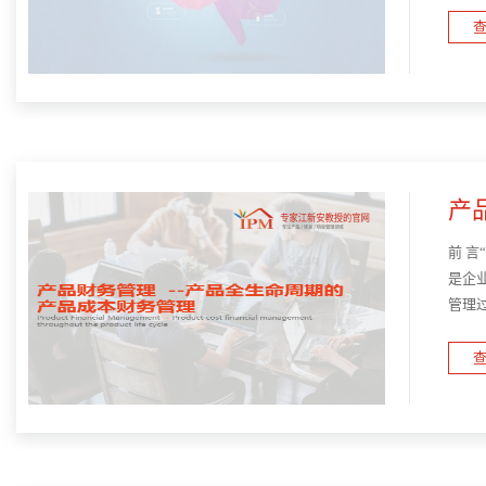
查
产
前 
是企
管理
管理
查